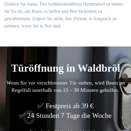
Denken Sie daran⁚ Der Schlüsselnotdienst Hermesdorf ist immer
für Sie da, um Ihnen zu helfen und Ihre Sicherheit zu
gewährleisten.​ Zögern Sie nicht, ihre Dienste in Anspruch zu
nehmen, wenn Sie in Not sind.​
Türöffnung in Waldbröl
Wenn Sie vor verschlossener Tür stehen, wird Ihnen im
Regelfall innerhalb von 15 – 30 Minuten geholfen.
Festpreis ab 39 €
24 Stunden 7 Tage die Woche